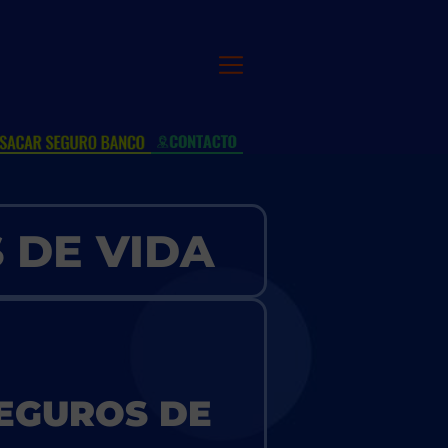
 DE VIDA
EGUROS DE