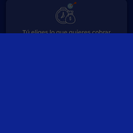
Tú eliges lo que quieres
cobrar
Paga solo lo que necesites
para
complementar tus ingresos
Incluye
enfermedad común y
accidentes