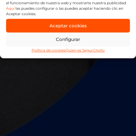
el funcionamiento de nuestra web y mostrarte nuestra publicidad.
IDEAL PARA
Aquí
las puedes configurar o las puedes aceptar haciendo clic en
Aceptar cookies.
AUTÓNOMOS
Aceptar cookies
Configurar
Política de cookies
Quien es SegurChollo