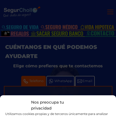
CUÉNTANOS EN QUÉ PODEMOS
AYUDARTE
Elige cómo prefieres que te contactemos
Teléfono
WhatsApp
Email
lunes
martes
miércoles
jueve
Lo
Nos preocupa tu
10
11
12
13
antes
privacidad
posible
agosto
agosto
agosto
agost
Utilizamos cookies propias y de terceros únicamente para analizar