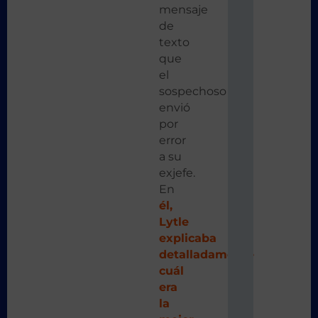
mensaje
de
texto
que
el
sospechoso
envió
por
error
a su
exjefe.
En
él,
Lytle
explicaba
detalladamente
cuál
era
la