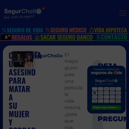
CONTRATA
Escrito
El
por:
SegurChollo
UN
mejor
guion
ASESINO
SIGUIEN
ANT
para
¿Es mas ca
¿Si t
PARA
una
MATAR
película
A
la
vida
SU
misma
MUJER
¿para
Y
que
nos