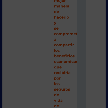
mejor
manera
de
hacerlo
y
se
comprometía
a
compartir
los
beneficios
económicos
que
recibiría
por
los
seguros
de
vida
de