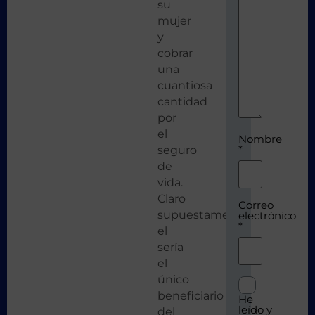
su
mujer
y
cobrar
una
cuantiosa
cantidad
por
el
Nombre
*
seguro
de
vida.
Claro
Correo
supuestamente
electrónico
*
el
sería
el
único
beneficiario
He
leído y
del