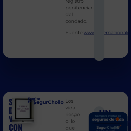
registro
penitenciario
del
condado.
Fuente:
www.internacionalel
SEGURO
Escrito
Los
por:
SegurChollo
DE
vida
UN
riesgo
VIDA
SIGUIEN
ANT
o lo
COMEN
¿Si tengo u
¿Y si
CON
que