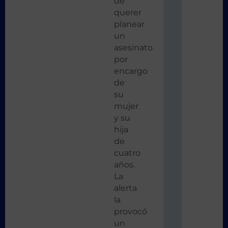
de
querer
planear
un
asesinato
por
encargo
de
su
mujer
y su
hija
de
cuatro
años.
La
alerta
la
provocó
un