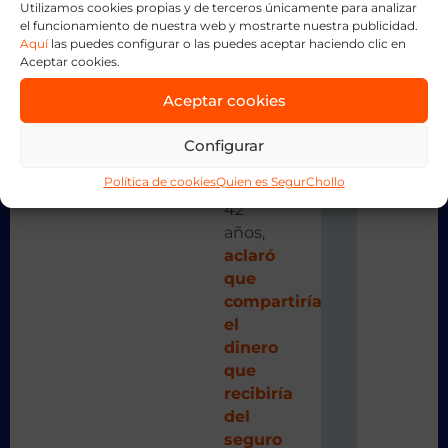
d
Utilizamos cookies propias y de terceros únicamente para analizar
e
En
el funcionamiento de nuestra web y mostrarte nuestra publicidad.
S
e
Aquí
las puedes configurar o las puedes aceptar haciendo clic en
el
g
Aceptar cookies.
u
mismo
r
o
texto
Aceptar cookies
s
d
a
e
V
“Shayne”,
Configurar
i
d
Lytle,
a
Política de cookies
Quien es SegurChollo
de
42
años,
aclaró
que
compartiría
el
dinero
que
recibiría
del
seguro