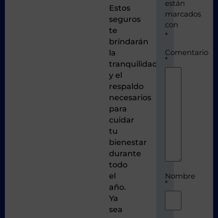
están
Estos
marcados
seguros
con
te
*
brindarán
Comentario
la
*
tranquilidad
y el
respaldo
necesarios
para
cuidar
tu
bienestar
durante
todo
el
Nombre
*
año.
Ya
sea