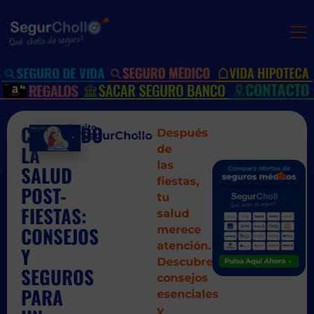
CUIDANDO
Escrito
Después
por:
SegurChollo
LA
de
las
SALUD
SIGUIEN
ANT
fiestas,
Quiero sabe
La Ve
POST-
tu
FIESTAS:
salud
CONSEJOS
merece
atención.
Y
Descubre
SEGUROS
consejos
PARA
esenciales
y