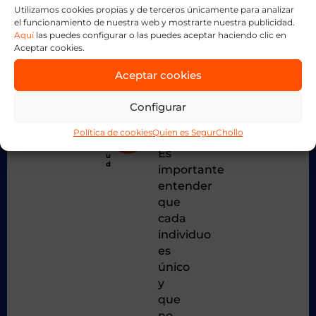
r
presión
Utilizamos cookies propias y de terceros únicamente para analizar
o
2
el funcionamiento de nuestra web y mostrarte nuestra publicidad.
por
COMPARTE
0
Aquí
las puedes configurar o las puedes aceptar haciendo clic en
2
mantener
4
Aceptar cookies.
ESTA
S
un
e
físico
g
Aceptar cookies
NOTICIA
u
específico
r
o
son
Configurar
s
d
factores
e
S
Política de cookies
Quien es SegurChollo
clave.
a
l
Es
u
d
importante
entender
que
cada
individuo
es
único
y
que
no