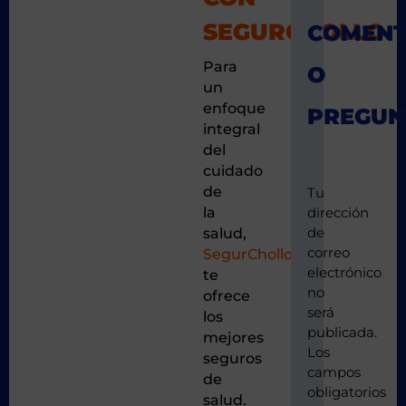
SEGURCHOLLO
Para
un
enfoque
integral
del
cuidado
de
Tu
la
dirección
de
salud,
correo
SegurChollo
electrónico
te
no
ofrece
será
los
publicada.
mejores
Los
seguros
campos
de
obligatorios
salud.