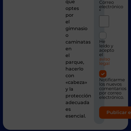
que
Correo
electrónico
optes
*
por
el
gimnasio
o
He
caminatas
leído y
en
acepto
el
el
aviso
parque,
legal
hacerlo
con
Notificarme
«cabeza»
los nuevos
comentarios
y la
por correo
protección
electrónico.
adecuada
es
esencial.