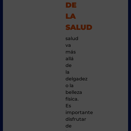
DE
LA
SALUD
salud
va
más
allá
de
la
delgadez
o la
belleza
física.
Es
importante
disfrutar
de