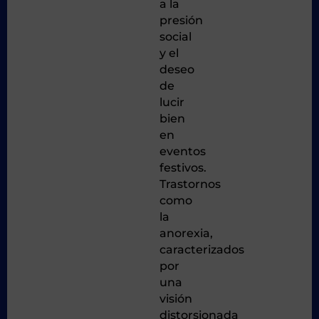
a la
presión
social
y el
deseo
de
lucir
bien
en
eventos
festivos.
Trastornos
como
la
anorexia,
caracterizados
por
una
visión
distorsionada