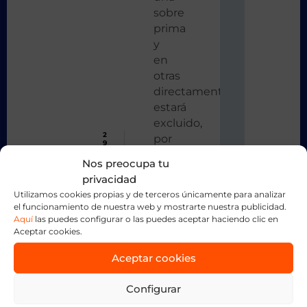
sobre
prima
y
en
otras
directamente
estará
excluido,
2
por
9
d
eso
e
Nos preocupa tu
j
antes
u
privacidad
n
de
i
Utilizamos cookies propias y de terceros únicamente para analizar
contratar
o
el funcionamiento de nuestra web y mostrarte nuestra publicidad.
COMPARTE
2
tu
0
Aquí
las puedes configurar o las puedes aceptar haciendo clic en
1
Aceptar cookies.
seguro
ESTA
6
S
de
e
Aceptar cookies
NOTICIA
g
vida
u
r
comprueba
o
Configurar
s
cuales
d