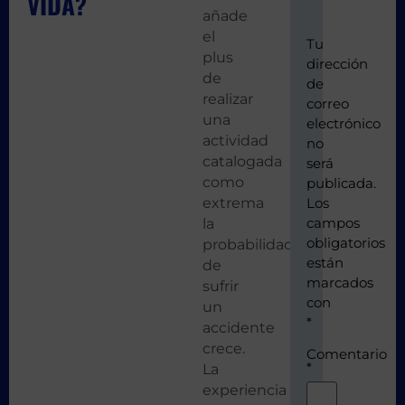
VIDA?
añade
el
Tu
plus
dirección
de
de
realizar
correo
una
electrónico
actividad
no
catalogada
será
como
publicada.
extrema
Los
campos
la
obligatorios
probabilidad
están
de
marcados
sufrir
con
un
*
accidente
crece.
Comentario
*
La
experiencia