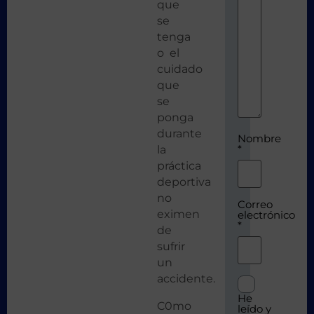
que
se
tenga
o el
cuidado
que
se
ponga
durante
Nombre
*
la
práctica
deportiva
no
Correo
eximen
electrónico
*
de
sufrir
un
accidente.
He
C0mo
leído y