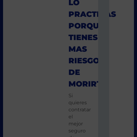
LO
PRACTICAS
PORQUE
TIENES
MAS
RIESGO
DE
MORIRTE
Si
quieres
contratar
el
mejor
seguro