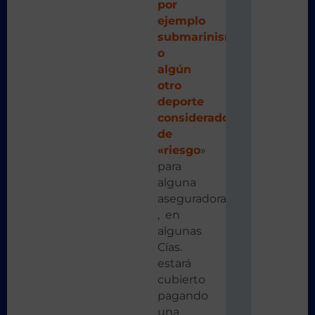
por
ejemplo
submarinismo
o
algún
otro
deporte
considerado
de
«riesgo
»
para
alguna
aseguradora
, en
algunas
Cías.
estará
cubierto
pagando
una