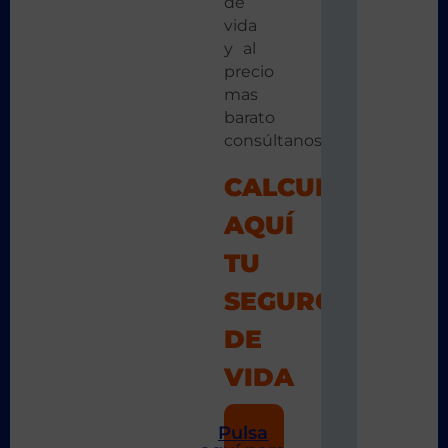
de
vida
y al
precio
mas
barato
consúltanos.
CALCULA
AQUÍ
TU
SEGURO
DE
VIDA
Pulsa