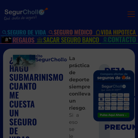
¿SI
Escrito
La
por:
SegurChollo
HAGO
práctica
de
SUBMARINISMO
SIGUIEN
ANT
deporte
¿Se puede h
No sa
CUANTO
siempre
ME
conlleva
CUESTA
un
riesgo
.
UN
Si a
SEGURO
eso
DE
se
le