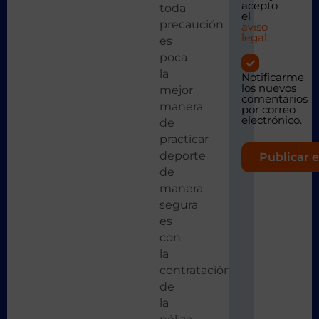
acepto
toda
el
precaución
aviso
legal
es
poca
la
Notificarme
los nuevos
mejor
comentarios
manera
por correo
electrónico.
de
practicar
deporte
de
manera
segura
es
con
la
contratación
de
la