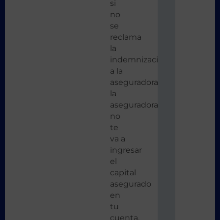
si
no
se
reclama
la
indemnización
a la
aseguradora
la
aseguradora
no
te
va a
ingresar
el
capital
asegurado
en
tu
cuenta.