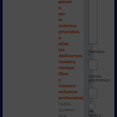
pasan
a
ser
la
máxima
prioridad,
a
ellos
les
Nombre
*
dedicamos
nuestro
tiempo
libre
Correo
y
electrónico
*
nuestro
esfuerzo
profesional,
todos
quieren
He
leído y
que