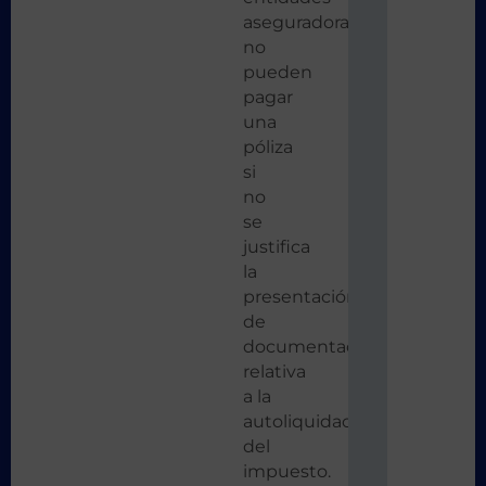
aseguradoras
no
pueden
pagar
una
póliza
si
no
se
justifica
la
presentación
de
documentación
relativa
a la
autoliquidación
del
impuesto.