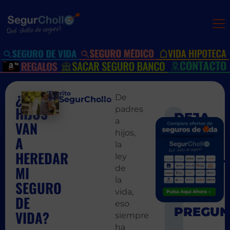
¿MIS
Escrito
De
por:
SegurChollo
HIJOS
padres
a
VAN
SIGUIEN
ANT
hijos,
¿cuanto pa
¿Exis
A
la
HEREDAR
ley
MI
de
la
SEGURO
vida,
DE
eso
VIDA?
siempre
ha