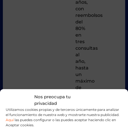
años,
con
reembolsos
del
80%
en
tres
consultas
al
año,
hasta
un
máximo
de
150
Nos preocupa tu
euros
privacidad
al
Utilizamos cookies propias y de terceros únicamente para analizar
año.
el funcionamiento de nuestra web y mostrarte nuestra publicidad.
Aquí
las puedes configurar o las puedes aceptar haciendo clic en
Acceso
Aceptar cookies.
a