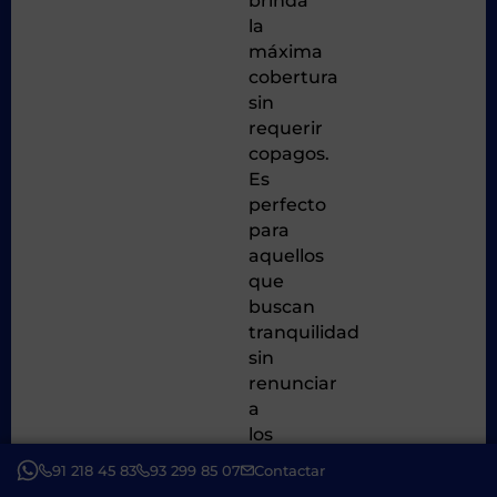
brinda
la
máxima
cobertura
sin
requerir
copagos.
Es
perfecto
para
aquellos
que
buscan
tranquilidad
sin
renunciar
a
los
mejores
91 218 45 83
93 299 85 07
Contactar
servicios