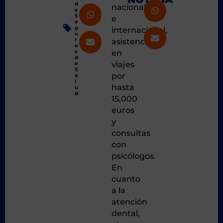
d
nacional
e
S
e
e
g
internacional,
u
r
asistencia
o
s
en
d
viajes
e
S
por
a
l
hasta
u
d
15,000
euros
y
consultas
con
psicólogos.
En
cuanto
a la
atención
dental,