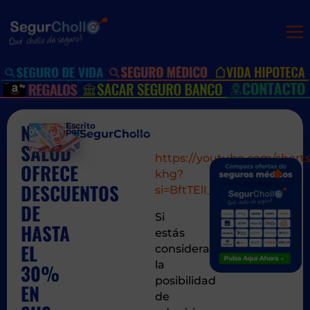
NARA
Escrito
por:
SegurChollo
SALUD
https://youtube.com/short
OFRECE
SIGUIEN
ANT
khg?
Axa lanza 
Ofert
DESCUENTOS
si=BftTElI_zqBOcLw6
DE
Si
HASTA
estás
EL
considerando
la
30%
posibilidad
EN
de