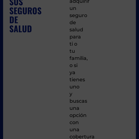
SUS
adquirir
SEGUROS
un
seguro
DE
de
SALUD
salud
para
ti o
tu
familia,
o si
ya
tienes
uno
y
buscas
una
opción
con
una
cobertura