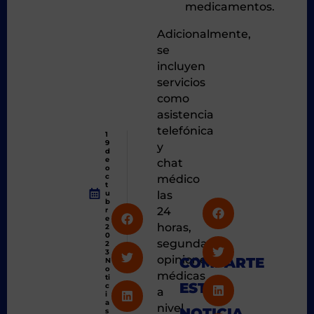
medicamentos.
Adicionalmente,
se
incluyen
servicios
como
asistencia
telefónica
1
9
y
d
e
chat
o
c
médico
t
u
las
b
24
r
e
horas,
2
0
segundas
2
3
opiniones
COMPARTE
N
o
médicas
ti
ESTA
c
a
i
a
nivel
NOTICIA
s