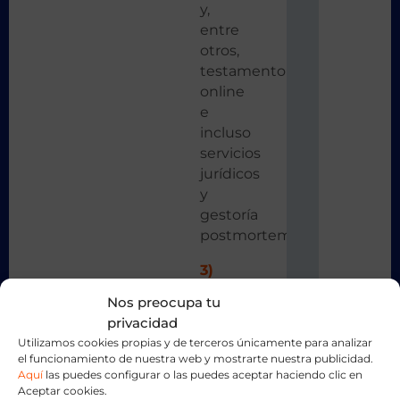
y,
entre
otros,
testamento
online
e
incluso
servicios
jurídicos
y
gestoría
postmortem.
3)
No
Nos preocupa tu
puedo
privacidad
ahorrar
Utilizamos cookies propias y de terceros únicamente para analizar
con
el funcionamiento de nuestra web y mostrarte nuestra publicidad.
mi
Aquí
las puedes configurar o las puedes aceptar haciendo clic en
Aceptar cookies.
seguro