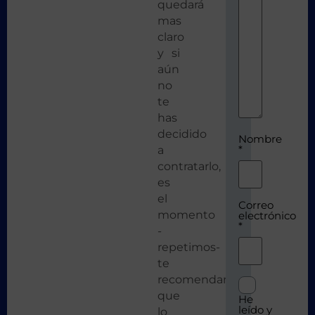
quedará
mas
claro
y si
aún
no
te
has
decidido
Nombre
*
a
contratarlo,
es
el
Correo
momento
electrónico
*
-
repetimos-
te
recomendamos
que
He
leído y
lo