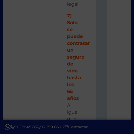
legal.
7)
Solo
se
puede
contratar
un
seguro
de
vida
hasta
los
65
años
Al
igual
que
existe
91 218 45 83
93 299 85 07
Contactar
una