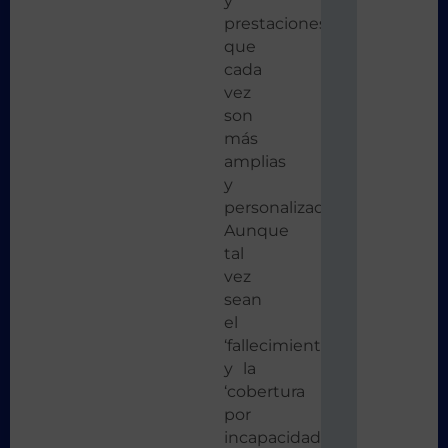
y
prestaciones
que
cada
vez
son
más
amplias
y
personalizadas.
Aunque
tal
vez
sean
el
‘fallecimiento’
y la
‘cobertura
por
incapacidad’