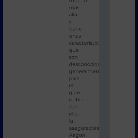
mucho
más
allá
y
tiene
unas
características
que
son
desconocidas
generalmente
para
el
gran
público.
Por
ello,
la
aseguradora
Aegon