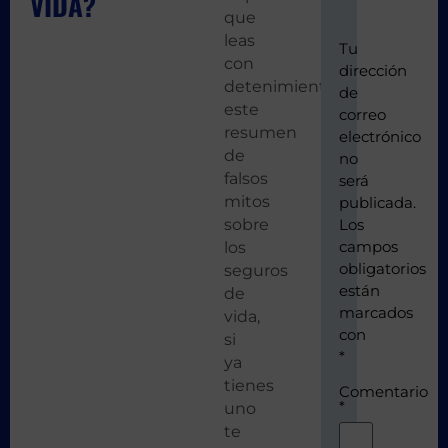
VIDA?
que
leas
Tu
con
dirección
detenimiento
de
este
correo
resumen
electrónico
de
no
falsos
será
mitos
publicada.
sobre
Los
campos
los
obligatorios
seguros
están
de
marcados
vida,
con
si
*
ya
tienes
Comentario
*
uno
te