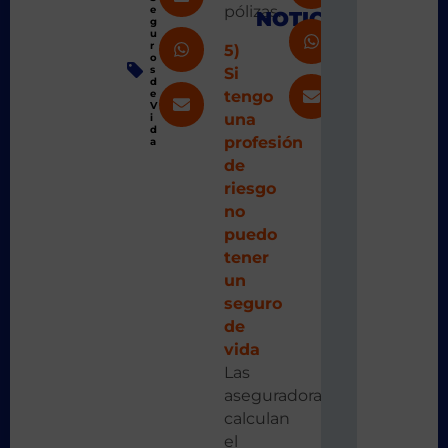
pólizas.
e
NOTICIA
g
u
r
5)
o
s
Si
d
e
tengo
V
una
i
d
profesión
a
de
riesgo
no
puedo
tener
un
seguro
de
vida
Las
aseguradoras
calculan
el