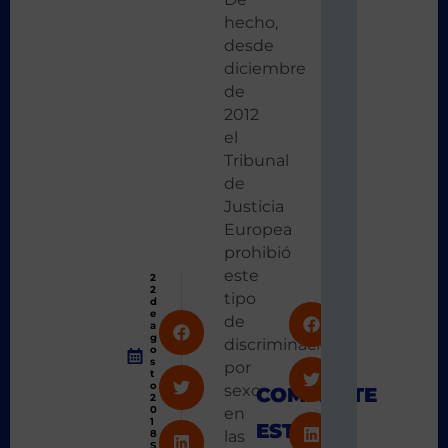
hecho,
desde
diciembre
de
2012
el
Tribunal
de
Justicia
Europea
prohibió
este
2
2
tipo
d
e
de
a
g
discriminación
o
s
por
t
o
sexo
COMPARTE
2
0
en
1
ESTA
8
las
S