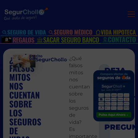
¿QUÉ
Escrito
¿Qué
por:
SegurChollo
FALSOS
falsos
mitos
MITOS
SIGUIEN
ANT
nos
Seguros de 
Un se
NOS
cuentan
CUENTAN
sobre
SOBRE
los
seguros
LOS
de
SEGUROS
vida?
DE
Es
importante