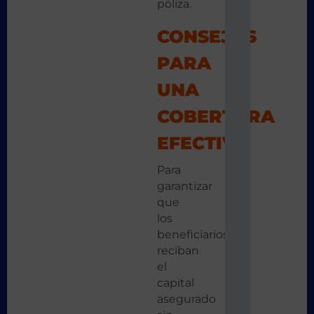
póliza.
CONSEJOS
PARA
UNA
COBERTURA
EFECTIVA
Para
garantizar
que
los
beneficiarios
reciban
el
capital
asegurado