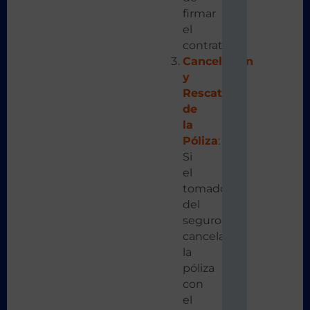
firmar
el
contrato.
Cancelación
y
Rescate
de
la
Póliza
:
Si
el
tomador
del
seguro
cancela
la
póliza
con
el