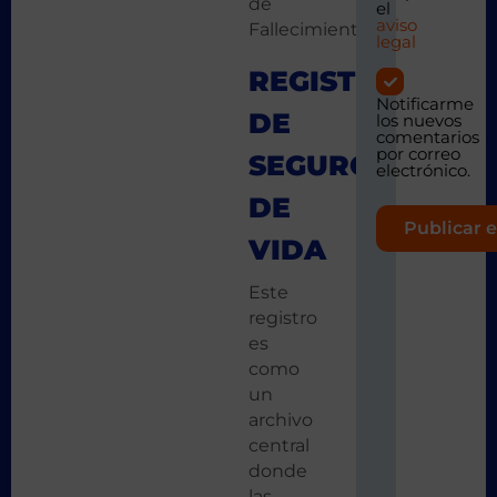
de
el
aviso
Fallecimiento
legal
REGISTRO
Notificarme
DE
los nuevos
comentarios
por correo
SEGUROS
electrónico.
DE
VIDA
Este
registro
es
como
un
archivo
central
donde
las