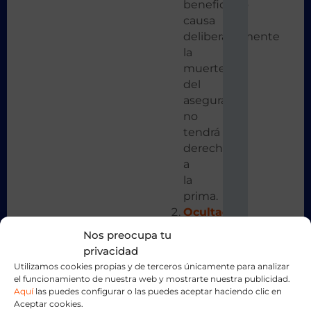
beneficiario
causa
deliberadamente
la
muerte
del
asegurado,
no
tendrá
derecho
a
la
prima.
Ocultación
en
Nos preocupa tu
el
privacidad
Cuestionario
Utilizamos cookies propias y de terceros únicamente para analizar
de
el funcionamiento de nuestra web y mostrarte nuestra publicidad.
Salud
:
Aquí
las puedes configurar o las puedes aceptar haciendo clic en
Aceptar cookies.
La