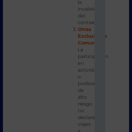
la
invalidación
del
contrato.
Otras
Exclusiones
Comunes
:
La
participación
en
actividades
o
profesiones
de
alto
riesgo
no
declaradas,
viajes
a