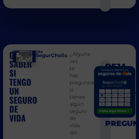
QUIERO
Escrito
¿Alguna
por:
SegurChollo
SABER
vez
te
SI
SIGUIEN
ANT
has
Qué sucede 
Cuidan
TENGO
preguntado
UN
si
SEGURO
tienes
algún
DE
seguro
VIDA
de
vida
del