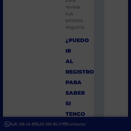
para
revisar
tus
propios
seguros.
¿PUEDO
IR
AL
REGISTRO
PARA
SABER
SI
TENGO
UN
91 218 45 83
93 299 85 07
Contactar