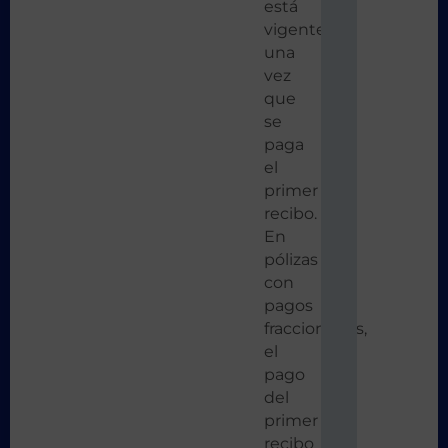
está
vigente
una
vez
que
se
paga
el
primer
recibo.
En
pólizas
con
pagos
fraccionados,
el
pago
del
primer
recibo