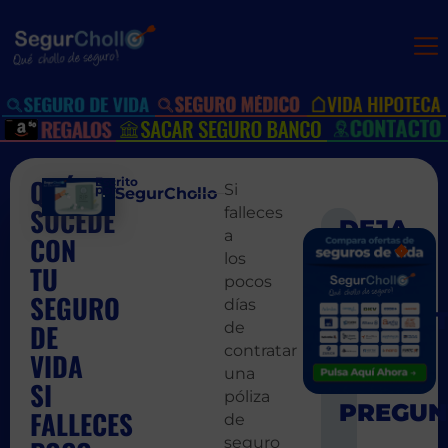
QUÉ
Escrito
Si
por:
SegurChollo
SUCEDE
falleces
a
CON
SIGUIEN
ANT
los
10 ideas d
Quier
TU
pocos
SEGURO
días
DE
de
contratar
VIDA
una
SI
póliza
FALLECES
de
seguro