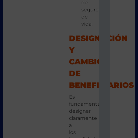
de
seguro
de
vida.
DESIGNACIÓN
Y
CAMBIO
DE
BENEFICIARIOS
Es
fundamental
designar
claramente
a
los