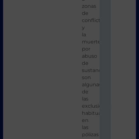
zonas
de
conflicto,
y
la
muerte
por
abuso
de
sustancias,
son
algunas
de
las
exclusiones
habituales
en
las
pólizas