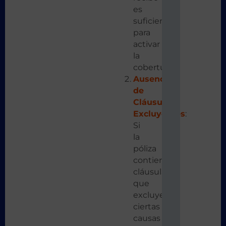
es
suficiente
para
activar
la
cobertura.
Ausencia
de
Cláusulas
Excluyentes
:
Si
la
póliza
contiene
cláusulas
que
excluyen
ciertas
causas