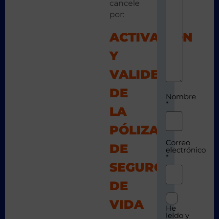
cancele
por:
ACTIVACIÓN
Y
VALIDEZ
DE
Nombre
*
LA
PÓLIZA
Correo
DE
electrónico
*
SEGURO
DE
VIDA
He
leído y