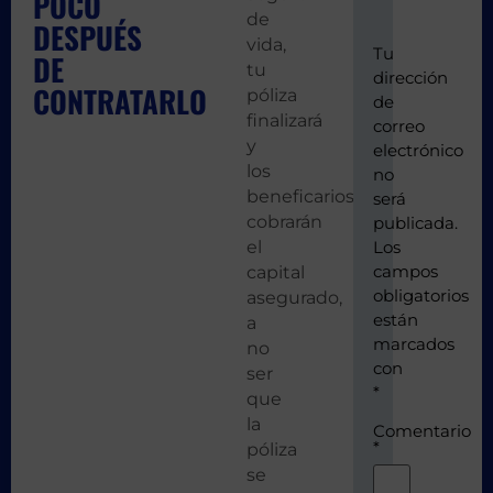
POCO
de
DESPUÉS
vida,
Tu
DE
tu
dirección
CONTRATARLO
póliza
de
finalizará
correo
y
electrónico
los
no
beneficarios
será
cobrarán
publicada.
el
Los
campos
capital
obligatorios
asegurado,
están
a
marcados
no
con
ser
*
que
la
Comentario
*
póliza
se