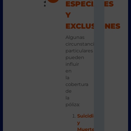
ESPECIALES
d
a
Y
EXCLUSIONES
Algunas
circunstancias
particulares
pueden
influir
en
la
cobertura
de
la
póliza:
Suicidio
y
Muerte