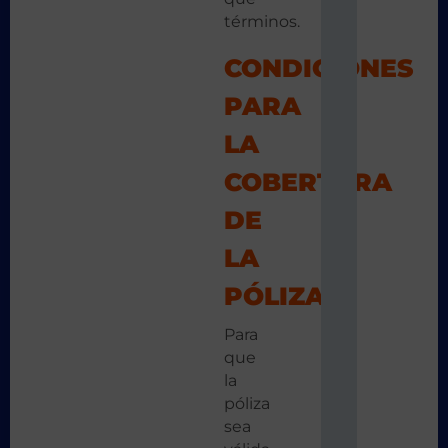
términos.
CONDICIONES
PARA
LA
COBERTURA
DE
LA
PÓLIZA
Para
que
la
póliza
sea