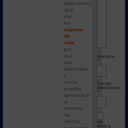
explicaremos
qué
son
los
seguros
de
vida
,
por
qué
Nombre
*
son
esenciales
y
cómo
Correo
electrónico
puedes
*
aprovechar
al
máximo
las
ofertas
He
leído y