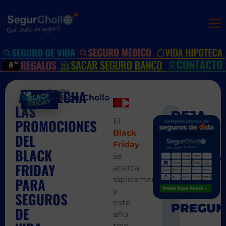
APROVECHA
Escrito
por:
SegurChollo
LAS
PROMOCIONES
El
SIGUIEN
ANT
Black
Carta tipo 
21 Re
DEL
Friday
BLACK
se
FRIDAY
acerca
rápidamente,
PARA
y
SEGUROS
este
DE
año
trae