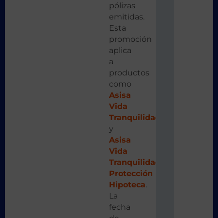
pólizas
emitidas.
Esta
promoción
aplica
a
productos
como
Asisa
Vida
Tranquilidad
y
Asisa
Vida
Tranquilidad
Protección
Hipoteca
.
La
fecha