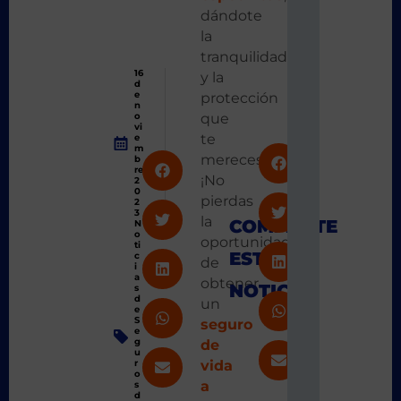
dándote
la
tranquilidad
16
y la
d
e
protección
n
que
o
vi
te
e
m
mereces.
b
re
¡No
2
0
pierdas
2
3
la
COMPARTE
N
o
oportunidad
ti
ESTA
c
de
i
a
obtener
NOTICIA
s
d
un
e
S
seguro
e
g
de
u
vida
r
o
a
s
d