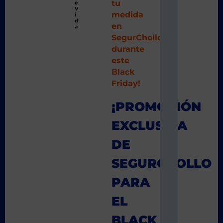
tu
e
V
medida
i
d
en
a
SegurChollo
durante
este
Black
Friday!
¡PROMOCIÓN
EXCLUSIVA
DE
SEGURCHOLLO
PARA
EL
BLACK