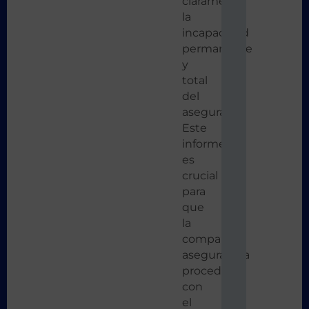
claramente
la
incapacidad
permanente
y
total
del
asegurado.
Este
informe
es
crucial
para
que
la
compañía
aseguradora
proceda
con
el