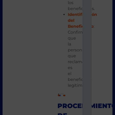
los
beneficiarios.
Identificación
del
Beneficiario
:
Confirma
que
la
persona
que
reclama
es
el
beneficiario
legítimo.
PROCEDIMIENT