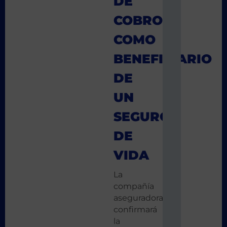
DE
COBRO
COMO
BENEFICIARIO
DE
UN
SEGURO
DE
VIDA
La
compañía
aseguradora
confirmará
la