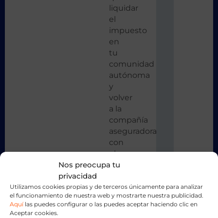
liquidar
el
impuesto
en
tu
comunidad
autónoma
y
volver
a la
compañía
aseguradora
con
el
Nos preocupa tu
pagado.
privacidad
En
ese
Utilizamos cookies propias y de terceros únicamente para analizar
el funcionamiento de nuestra web y mostrarte nuestra publicidad.
momento
Aquí
las puedes configurar o las puedes aceptar haciendo clic en
la
Aceptar cookies.