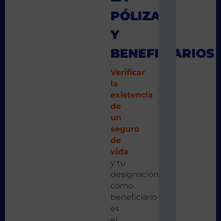
PÓLIZA
Y
BENEFICIARIOS
Verificar
la
existencia
de
un
seguro
de
vida
y tu
designación
como
beneficiario
es
el