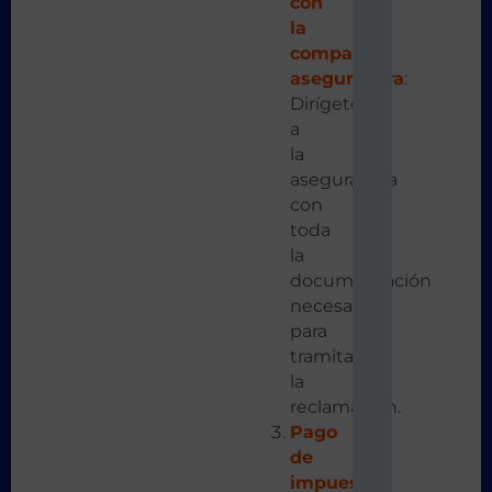
con
la
compañía
aseguradora
:
Dirígete
a
la
aseguradora
con
toda
la
documentación
necesaria
para
tramitar
la
reclamación.
Pago
de
impuestos
: