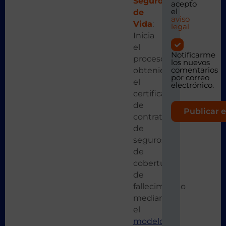
Seguro
acepto
el
de
aviso
Vida
:
legal
Inicia
el
Notificarme
proceso
los nuevos
comentarios
obteniendo
por correo
el
electrónico.
certificado
de
contratos
de
seguros
de
cobertura
de
fallecimiento
mediante
el
modelo