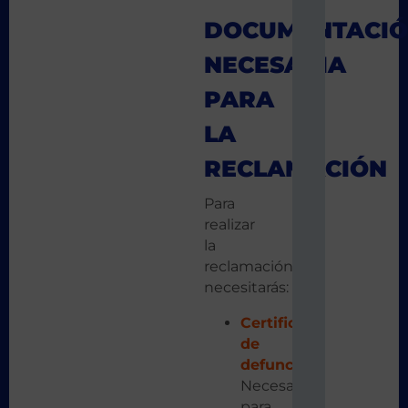
DOCUMENTACI
NECESARIA
PARA
LA
RECLAMACIÓN
Para
realizar
la
reclamación
necesitarás:
Certificado
de
defunción
:
Necesario
para