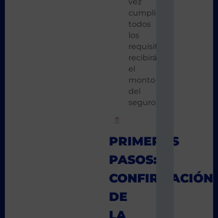
vez
cumplidos
todos
los
requisitos,
recibirás
el
monto
del
seguro.
PRIMEROS
PASOS:
CONFIRMACIÓN
DE
LA