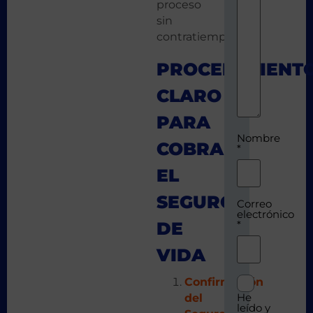
proceso
sin
contratiempos.
PROCEDIMIENT
CLARO
PARA
Nombre
COBRAR
*
EL
SEGURO
Correo
electrónico
DE
*
VIDA
Confirmación
He
del
leído y