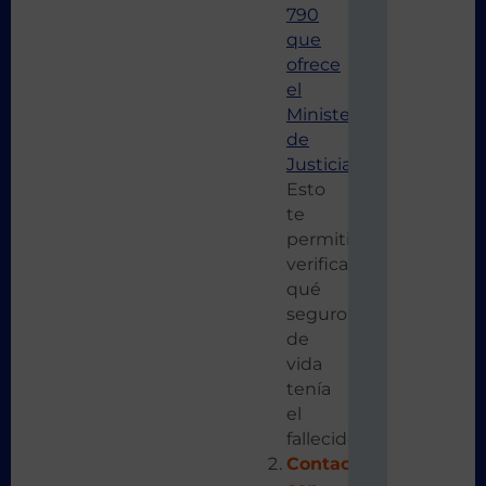
790
que
ofrece
el
Ministerio
de
Justicia
.
Esto
te
permitirá
verificar
qué
seguro
de
vida
tenía
el
fallecido.
Contacto