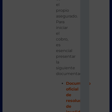
el
propio
asegurado.
Para
iniciar
el
cobro,
es
esencial
presentar
la
siguiente
documentación:
Documento
oficial
de
resolución
de