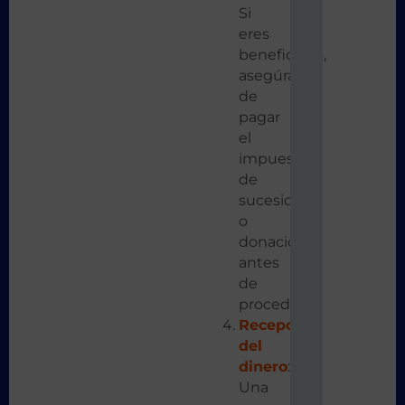
Si
eres
beneficiario,
asegúrate
de
pagar
el
impuesto
de
sucesiones
o
donaciones
antes
de
proceder.
Recepción
del
dinero
:
Una