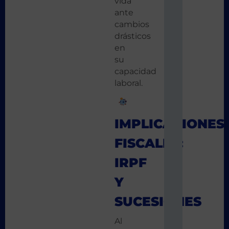
vida
ante
cambios
drásticos
en
su
capacidad
laboral.
IMPLICACIONES
FISCALES:
IRPF
Y
SUCESIONES
Al