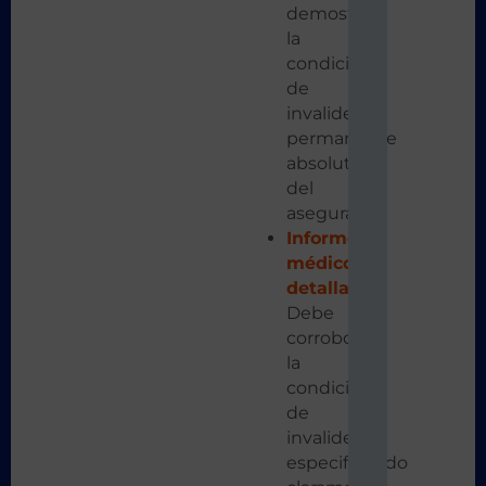
demostrar
la
condición
de
invalidez
permanente
absoluta
del
asegurado.
Informe
médico
detallado
:
Debe
corroborar
la
condición
de
invalidez,
especificando