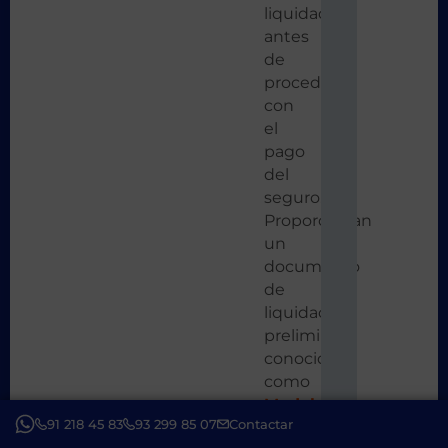
liquidado
antes
de
proceder
con
el
pago
del
seguro.
Proporcionan
un
documento
de
liquidación
preliminar,
conocido
como
Modelo
91 218 45 83
93 299 85 07
Contactar
650