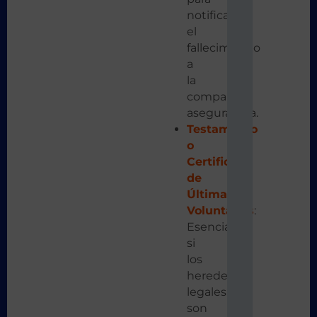
notificar
el
fallecimiento
a
la
compañía
aseguradora.
Testamento
o
Certificado
de
Últimas
Voluntades
:
Esencial
si
los
herederos
legales
son