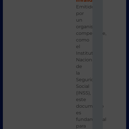
invalidez
:
Emitido
por
un
organismo
competente,
como
el
Instituto
Nacional
de
la
Seguridad
Social
(INSS),
este
documento
es
fundamental
para