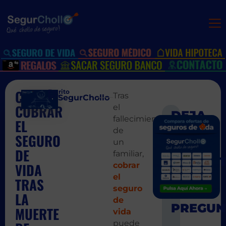
COMO
Escrito
Tras
por:
SegurChollo
COBRAR
el
fallecimiento
EL
SIGUIEN
ANT
de
¿Cómo canc
239,50
SEGURO
un
DE
familiar,
VIDA
cobrar
el
TRAS
seguro
LA
de
MUERTE
vida
puede