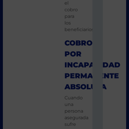
el
cobro
para
los
beneficiarios.
COBRO
POR
INCAPACIDAD
PERMANENTE
ABSOLUTA
Cuando
una
persona
asegurada
sufre