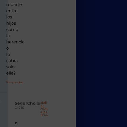
reparte
entre
los
hijos
como
la
herencia
o
lo
cobra
solo
ella?
Responder
SegurChollo
abril
10,
dice:
2026
a las
12:44
Si