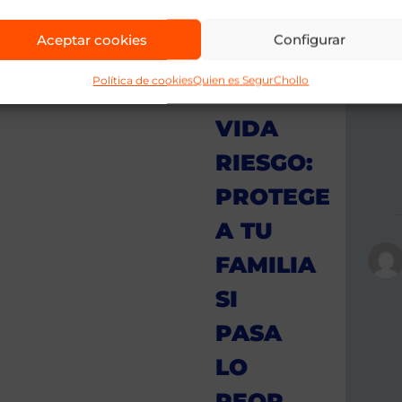
1)
Aceptar cookies
Configurar
SEGURO
Política de cookies
Quien es SegurChollo
DE
VIDA
RIESGO:
PROTEGE
A TU
FAMILIA
SI
PASA
LO
PEOR