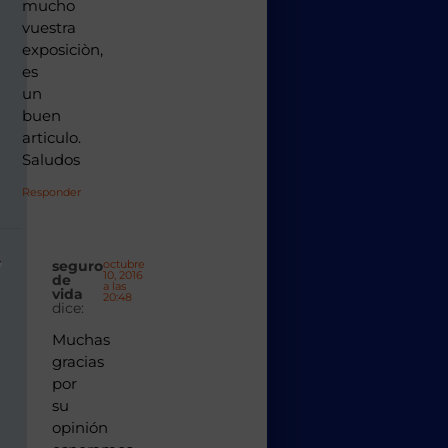
mucho
vuestra
exposiciòn,
es
un
buen
articulo.
Saludos
Responder
seguro
octubre
10, 2016
de
a las
vida
20:48
dice:
Muchas
gracias
por
su
opinión