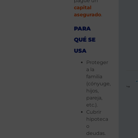
pague un
capital
asegurado
.
PARA
QUÉ SE
USA
Proteger
a la
familia
(cónyuge,
hijos,
pareja,
etc.).
Cubrir
hipoteca
o
deudas.