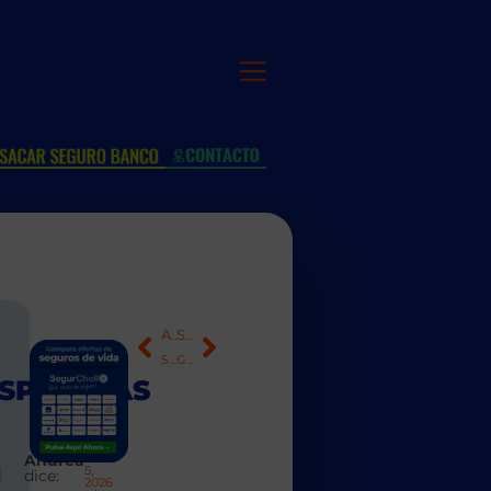
ANTERIOR
SIGUIENTE
Seguro de ILT para autónomos: qué cubre y cuánto cuesta
Guía práctica de tu seguro de vida: qué puedes cambiar, cuándo cancelarlo y por qué sube la prima
SPUESTAS
Andrea
abril
5,
dice:
2026