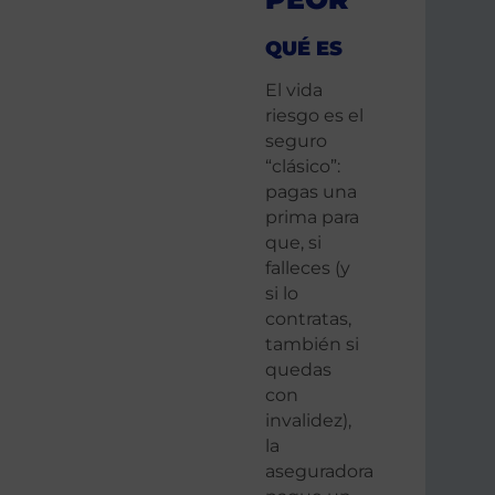
QUÉ ES
El vida
riesgo es el
seguro
“clásico”:
pagas una
prima para
que, si
falleces (y
si lo
contratas,
también si
quedas
con
invalidez),
la
aseguradora