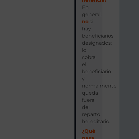
herencia?
En
general,
no
si
hay
beneficiarios
designados:
lo
cobra
el
beneficiario
y
normalmente
queda
fuera
del
reparto
hereditario.
¿Qué
pasa