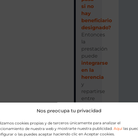
si no
hay
beneficiario
designado?
Entonces
la
prestación
puede
integrarse
en la
herencia
y
repartirse
entre
herederos
Nos preocupa tu privacidad
según
testamento
lizamos cookies propias y de terceros únicamente para analizar el
o ley.
ncionamiento de nuestra web y mostrarte nuestra publicidad.
Aquí
las pue
figurar o las puedes aceptar haciendo clic en Aceptar cookies.