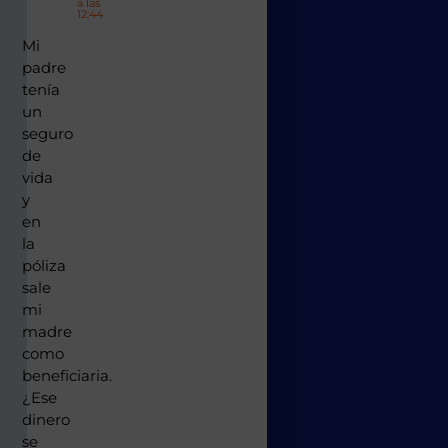
a las
12:44
Mi
padre
tenía
un
seguro
de
vida
y
en
la
póliza
sale
mi
madre
como
beneficiaria.
¿Ese
dinero
se