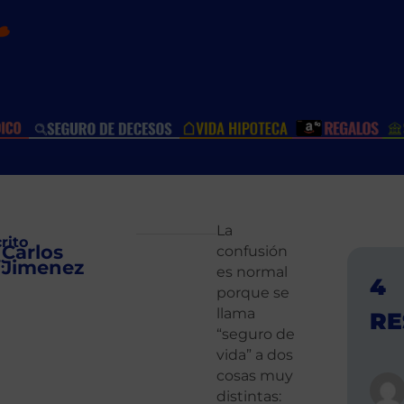
La
rito
Carlos
confusión
r:
Jimenez
es normal
4
porque se
llama
RE
“seguro de
vida” a dos
cosas muy
distintas: