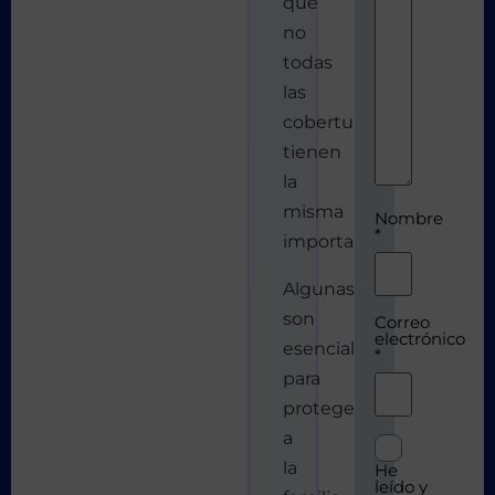
que
no
todas
las
coberturas
tienen
la
misma
Nombre
*
importancia.
Algunas
son
Correo
electrónico
esenciales
*
para
proteger
a
la
He
leído y