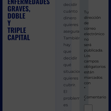
ENFERMEDADES
decidir
GRAVES,
cuánto
Tu
DOBLE
dirección
dinero
Y
de
quieres
TRIPLE
correo
asegurar.
electrónico
CAPITAL
También
no
hay
será
publicada.
que
Los
decidir
campos
qué
obligatorios
situaciones
están
marcados
quieres
con
cubrir.
*
El
Comentario
problema
*
es