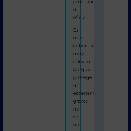
profesión
u
oficio.
Es
una
cobertura
muy
relevante
porque
protege
un
escenario
grave:
no
solo
no