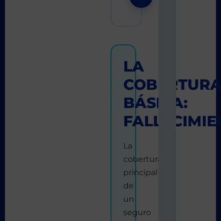
LA
COBERTUR
BÁSICA:
FALLECIMIE
La
cobertura
principal
de
un
seguro