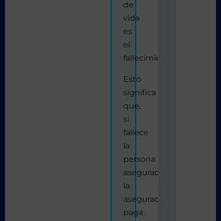
de
vida
es
el
fallecimiento.
Esto
significa
que,
si
fallece
la
persona
asegurada,
la
aseguradora
paga