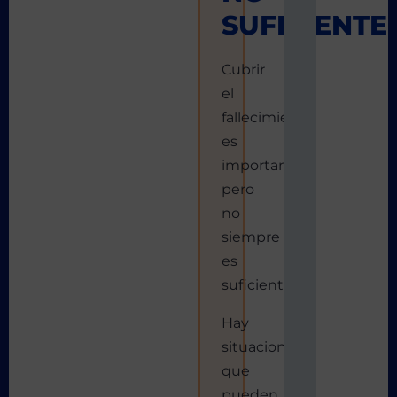
SUFICIENTE
Cubrir
el
fallecimiento
es
importante,
pero
no
siempre
es
suficiente.
Hay
situaciones
que
pueden