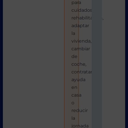
para
cuidados,
rehabilitación,
adaptar
la
vivienda,
cambiar
de
coche,
contratar
ayuda
en
casa
o
reducir
la
jornada