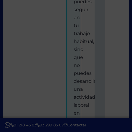
puedes
seguir
en
tu
trabajo
habitual,
sino
que
no
puedes
desarrollar
una
actividad
laboral
en
general.
91 218 45 83
93 299 85 07
Contactar