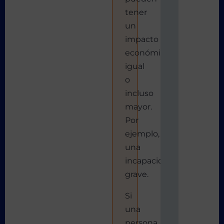
tener
un
impacto
económico
igual
o
incluso
mayor.
Por
ejemplo,
una
incapacidad
grave.
Si
una
persona