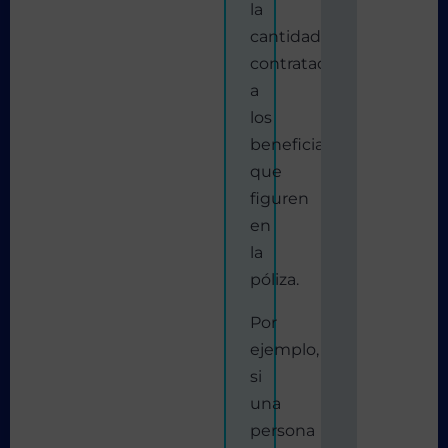
la
cantidad
contratada
a
los
beneficiarios
que
figuren
en
la
póliza.
Por
ejemplo,
si
una
persona