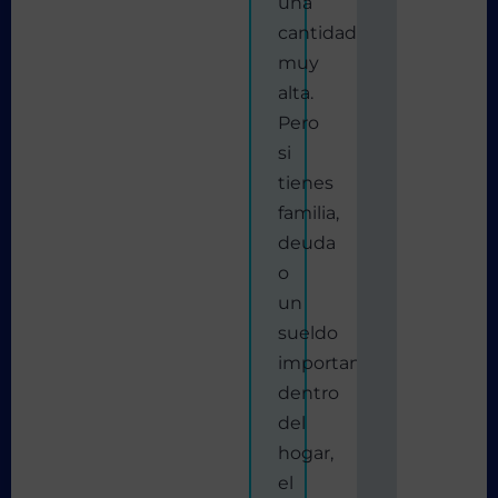
una
cantidad
muy
alta.
Pero
si
tienes
familia,
deuda
o
un
sueldo
importante
dentro
del
hogar,
el