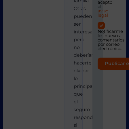
familia.
acepto
el
Otras
aviso
legal
pueden
ser
Notificarme
interesantes,
los nuevos
pero
comentarios
por correo
no
electrónico.
deberían
hacerte
olvidar
lo
principal:
que
el
seguro
responda
si