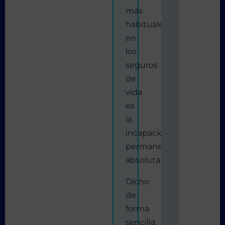
más
habituales
en
los
seguros
de
vida
es
la
incapacidad
permanente
absoluta.
Dicho
de
forma
sencilla,