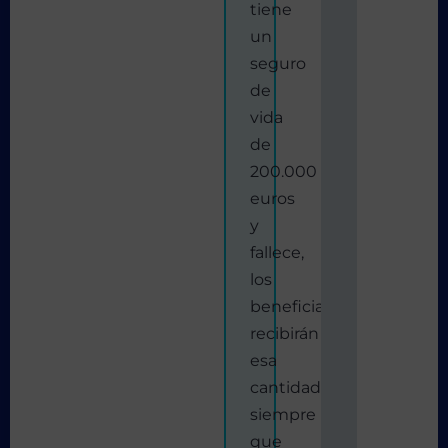
tiene
un
seguro
de
vida
de
200.000
euros
y
fallece,
los
beneficiarios
recibirán
esa
cantidad,
siempre
que