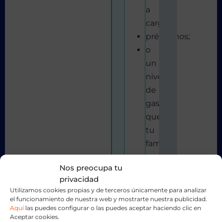
a
cargo;
préstamos;
o
un
nivel
de
gastos
que
tu
familia
no
Nos preocupa tu
podría
privacidad
mantener
Utilizamos cookies propias y de terceros únicamente para analizar
sin
el funcionamiento de nuestra web y mostrarte nuestra publicidad.
Aquí
las puedes configurar o las puedes aceptar haciendo clic en
tus
Aceptar cookies.