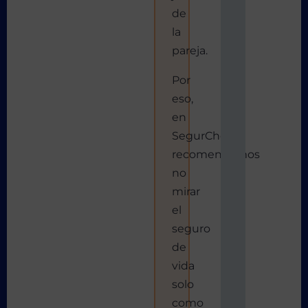
de
la
pareja.
Por
eso,
en
SegurChollo
recomendamos
no
mirar
el
seguro
de
vida
solo
como