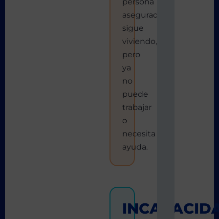
persona
asegurada
sigue
viviendo,
pero
ya
no
puede
trabajar
o
necesita
ayuda.
INCAPACID