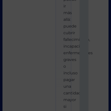
ir
más
allá:
puede
cubrir
fallecimiento,
incapacidad,
enfermedades
graves
o
incluso
pagar
una
cantidad
mayor
si