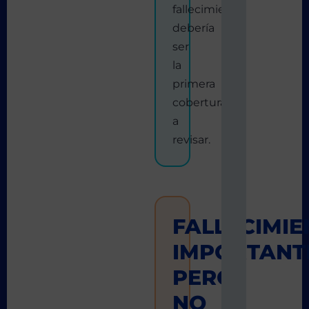
fallecimiento
debería
ser
la
primera
cobertura
a
revisar.
FALLECIMIE
IMPORTANT
PERO
NO