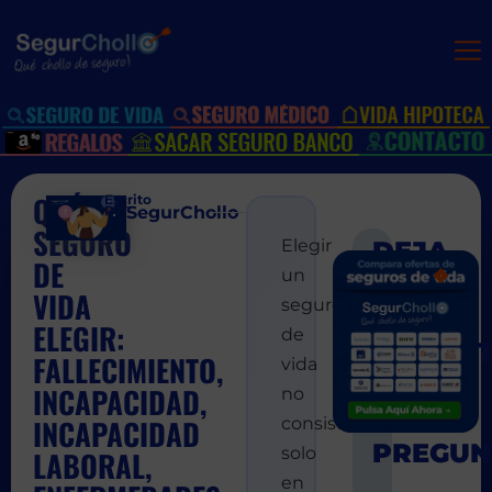
QUÉ
Escrito
por:
SegurChollo
SEGURO
Elegir
DE
SIGUIEN
ANT
un
Tu seguro d
Segur
VIDA
seguro
ELEGIR:
de
FALLECIMIENTO,
vida
INCAPACIDAD,
no
INCAPACIDAD
consiste
solo
LABORAL,
en