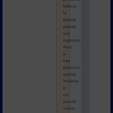
fallece,
la
familia
pierde
sus
ingresos.
Pero
si
esa
persona
queda
inválida
o
no
puede
volver