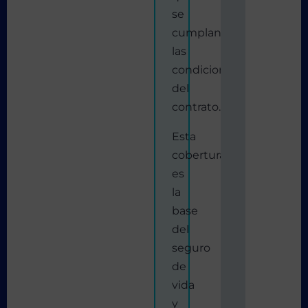
se
cumplan
las
condiciones
del
contrato.
Esta
cobertura
es
la
base
del
seguro
de
vida
y